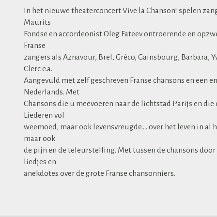
In het nieuwe theaterconcert Vive la Chanson! spelen zang
Maurits
Fondse en accordeonist Oleg Fateev ontroerende en opzw
Franse
zangers als Aznavour, Brel, Gréco, Gainsbourg, Barbara, Y
Clerc e.a.
Aangevuld met zelf geschreven Franse chansons en een enk
Nederlands. Met
Chansons die u meevoeren naar de lichtstad Parijs en die 
Liederen vol
weemoed, maar ook levensvreugde…. over het leven in al ha
maar ook
de pijn en de teleurstelling. Met tussen de chansons door
liedjes en
anekdotes over de grote Franse chansonniers.