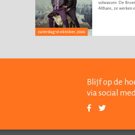
volwassen. De Broers
Althans, ze werken er
zaterdag 10 oktober, 2026
Blijf op de h
via social me