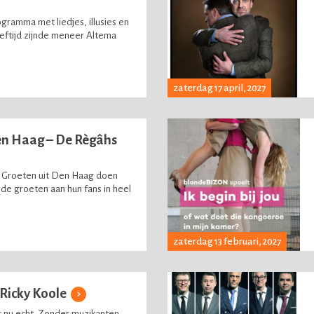
gramma met liedjes, illusies en
eeftijd zijnde meneer Altema
zaterdag 17 april, 2027
en Haag – De Règâhs
Groeten uit Den Haag doen
de groeten aan hun fans in heel
zaterdag 13 februari, 2027
– Ricky Koole
r nu echt. Zonder muzikanten.