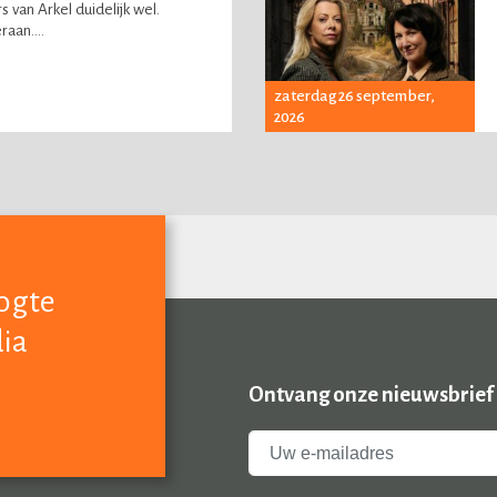
 van Arkel duidelijk wel.
aan....
zaterdag 26 september,
2026
oogte
dia
Ontvang onze nieuwsbrief