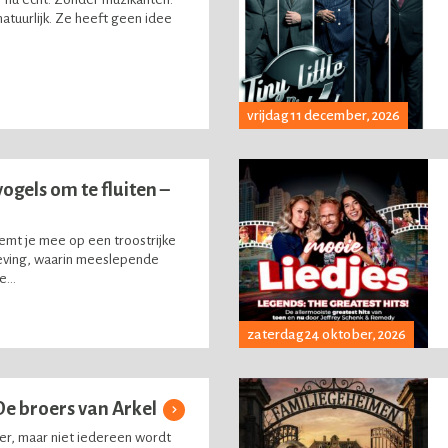
atuurlijk. Ze heeft geen idee
vrijdag 11 december, 2026
ogels om te fluiten –
mt je mee op een troostrijke
eving, waarin meeslepende
...
zaterdag 24 oktober, 2026
De broers van Arkel
r, maar niet iedereen wordt