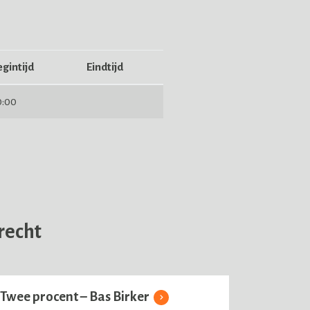
gintijd
Eindtijd
0:00
recht
Twee procent – Bas Birker