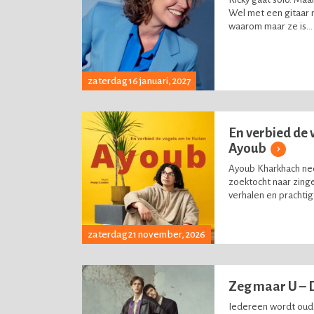
Wel met een gitaar n
waarom maar ze is...
zaterdag 16 januari, 2027
En verbied de v
Ayoub
Ayoub Kharkhach nee
zoektocht naar zing
verhalen en prachtige
zaterdag 21 november, 2026
Zeg maar U – 
Iedereen wordt oude