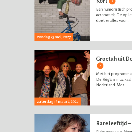
Kort
Een humoristisch pro
acrobatiek. De op l
doet er alles voor...
zondag 23 mei, 2027
Groetuh uit D
Met het programma 
De Règâhs muzikaal 
Nederland. Met...
zaterdag 13 maart, 2027
Rare leeftijd 
Ricky gaat solo. Maa