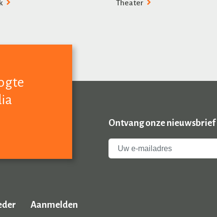
k
Theater
oogte
dia
Ontvang onze nieuwsbrief
eder
Aanmelden