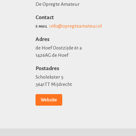
De Opregte Amateur
Contact
info@opregteamateur.nl
E-MAIL
Adres
de Hoef Oostzijde 61 a
1426AG de Hoef
Postadres
Scholekster 5
3641TT Mijdrecht
Website