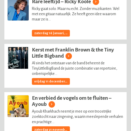
Rare leeftijd – Ricky Koole
Ricky gaat solo. Maar nu echt. Zonder muzikanten. Wel
met een gitaar natuurlijk. Ze heeft geen idee waarom
maar ze is...
zaterdag 16 januari, 2027
Kerst met Franklin Brown & the Tiny
Little Bigband
Al sinds het ontstaan van de band beheerst de
TinyLittleBigBand de juiste combinatie van repertoire,
onberispelijke...
vrijdag 11 december, 2026
En verbied de vogels om te fluiten –
Ayoub
Ayoub Kharkhach neemt je mee op een troostrijke
zoektocht naar zingeving, waarin meeslepende verhalen
en prachtige...
zaterdag 21 november, 2026