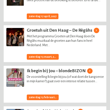
twee procent van de bevolking te behoren. En er al die...
zaterdag 17 april, 2027
Groetuh uit Den Haag – De Règâhs
Met het programma Groeten uit Den Haag doen De
Règâhs muzikaal de groeten aan hun fans in heel
Nederland. Met...
zaterdag 13 maart, 2027
Ik begin bij jou – blondeBIZON
De voorstelling Ik begin bij jou (of wat doet die kangoeroe
in mijn kamer?) gaat over een intense relatie tussen...
zaterdag 13 februari, 2027