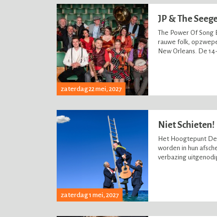
JP & The Seeg
The Power Of Song 
rauwe folk, opzwep
New Orleans. De 14-k
zaterdag 22 mei, 2027
Niet Schieten!
Het Hoogtepunt De 
worden in hun afsch
verbazing uitgenodi
zaterdag 1 mei, 2027