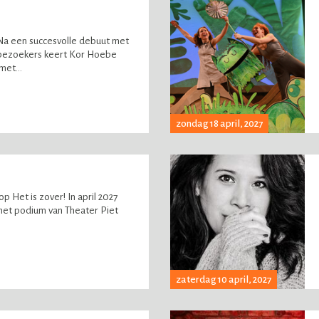
 Na een succesvolle debuut met
bezoekers keert Kor Hoebe
met...
zondag 18 april, 2027
op Het is zover! In april 2027
et podium van Theater Piet
zaterdag 10 april, 2027