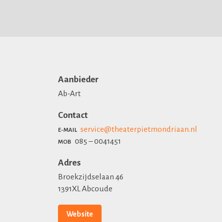
Aanbieder
Ab-Art
Contact
service@theaterpietmondriaan.nl
E-MAIL
085 – 0041451
MOB
Adres
Broekzijdselaan 46
1391XL Abcoude
Website