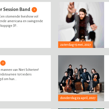
er Session Band
Een stomende liveshow vol
ende americana en swingende
oppige JP...
zaterdag 15 mei, 2027
mannen van Niet Schieten!
eidstournee tot ieders
gd om hun...
donderdag 29 april, 2027