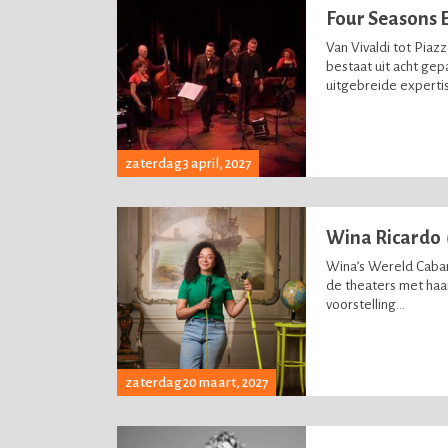
Four Seasons
Van Vivaldi tot Piaz
bestaat uit acht gep
uitgebreide expertis
zaterdag 3 april, 2027
Wina Ricardo
Wina’s Wereld Caba
de theaters met haa
voorstelling...
zaterdag 20 maart, 2027