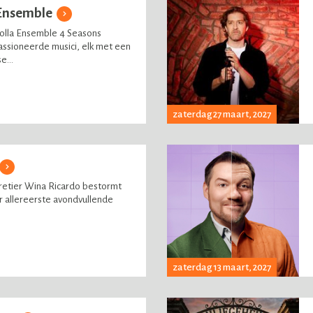
 Ensemble
zolla Ensemble 4 Seasons
assioneerde musici, elk met een
e...
zaterdag 27 maart, 2027
retier Wina Ricardo bestormt
r allereerste avondvullende
zaterdag 13 maart, 2027