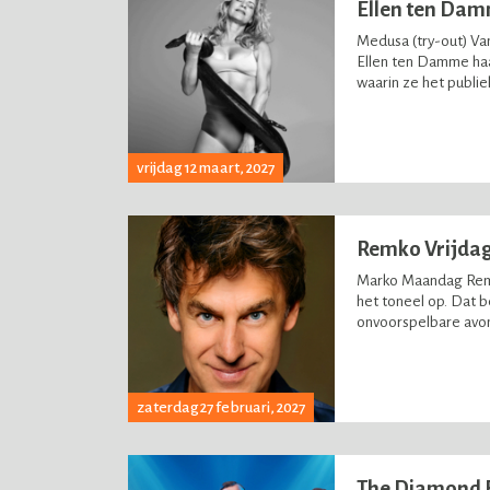
Ellen ten Da
Medusa (try-out) Va
Ellen ten Damme ha
waarin ze het publiek
vrijdag 12 maart, 2027
Remko Vrijda
Marko Maandag Remk
het toneel op. Dat 
onvoorspelbare avon
zaterdag 27 februari, 2027
The Diamond 