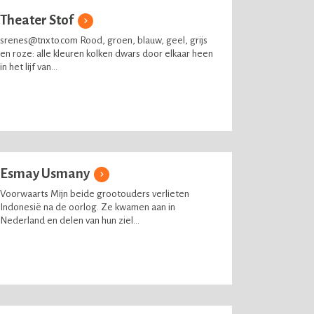
Theater Stof
srenes@tnxto.com Rood, groen, blauw, geel, grijs
en roze: alle kleuren kolken dwars door elkaar heen
in het lijf van...
Esmay Usmany
Voorwaarts Mijn beide grootouders verlieten
Indonesië na de oorlog. Ze kwamen aan in
Nederland en delen van hun ziel...