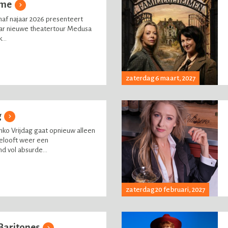
mme
naf najaar 2026 presenteert
ar nieuwe theatertour Medusa
...
zaterdag 6 maart, 2027
g
o Vrijdag gaat opnieuw alleen
belooft weer een
d vol absurde...
zaterdag 20 februari, 2027
Baritones