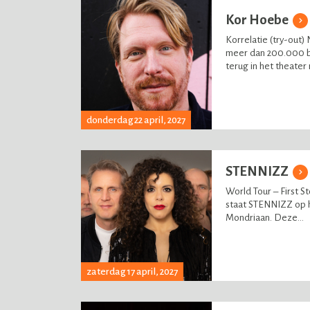
Kor Hoebe
Korrelatie (try-out)
meer dan 200.000 
terug in het theater 
donderdag 22 april, 2027
STENNIZZ
World Tour – First St
staat STENNIZZ op h
Mondriaan. Deze...
zaterdag 17 april, 2027