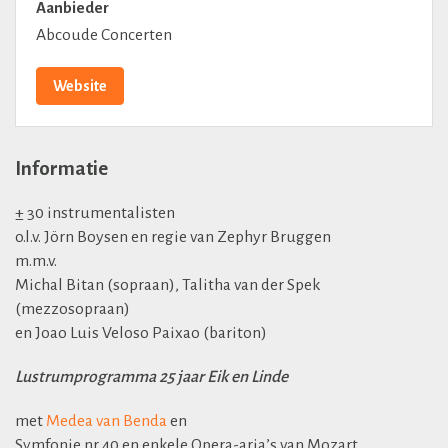
Aanbieder
Abcoude Concerten
Website
Informatie
± 30 instrumentalisten
o.l.v. Jörn Boysen en regie van Zephyr Bruggen
m.m.v.
Michal Bitan (sopraan), Talitha van der Spek
(mezzosopraan)
en Joao Luis Veloso Paixao (bariton)
Lustrumprogramma 25 jaar Eik en Linde
met
Medea
van Benda
en
Symfonie nr 40 en enkele Opera-aria’s van Mozart