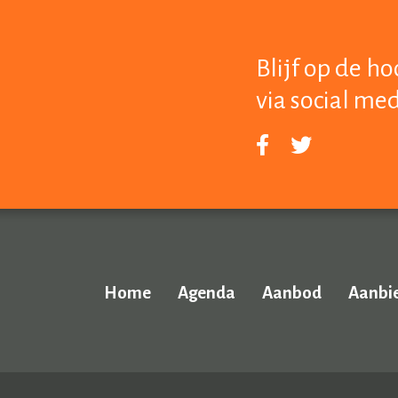
Blijf op de h
via social me
Home
Agenda
Aanbod
Aanbi