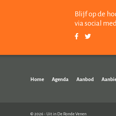
Blijf op de h
via social me
Home
Agenda
Aanbod
Aanbi
© 2026 - Uit in De Ronde Venen