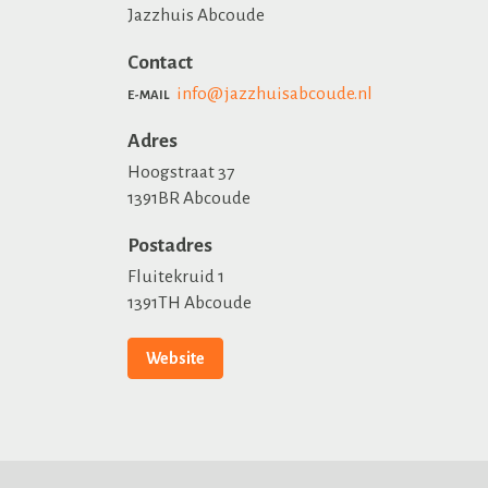
Jazzhuis Abcoude
Contact
info@jazzhuisabcoude.nl
E-MAIL
Adres
Hoogstraat 37
1391BR Abcoude
Postadres
Fluitekruid 1
1391TH Abcoude
Website