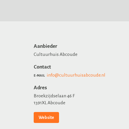
Aanbieder
Cultuurhuis Abcoude
Contact
info@cultuurhuisabcoude.nl
E-MAIL
Adres
Broekzijdselaan 46 F
1391XL Abcoude
Website