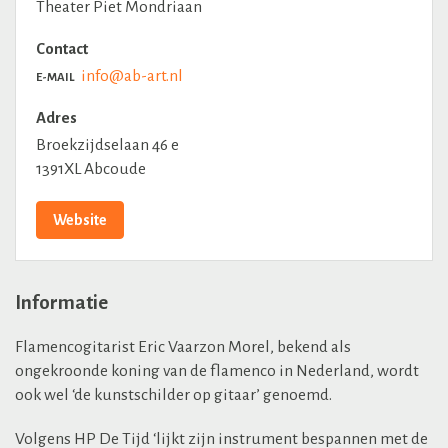
Theater Piet Mondriaan
Contact
info@ab-art.nl
E-MAIL
Adres
Broekzijdselaan 46 e
1391XL Abcoude
Website
Informatie
Flamencogitarist Eric Vaarzon Morel, bekend als
ongekroonde koning van de flamenco in Nederland, wordt
ook wel ‘de kunstschilder op gitaar’ genoemd.
Volgens HP De Tijd ‘lijkt zijn instrument bespannen met de