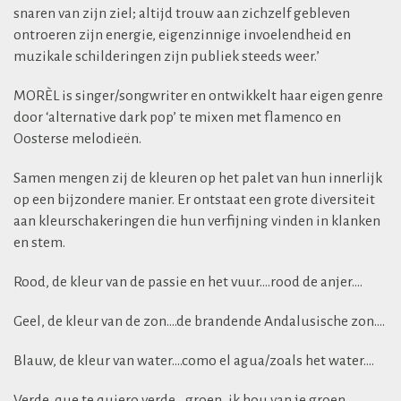
snaren van zijn ziel; altijd trouw aan zichzelf gebleven
ontroeren zijn energie, eigenzinnige invoelendheid en
muzikale schilderingen zijn publiek steeds weer.’
MORÈL is singer/songwriter en ontwikkelt haar eigen genre
door ‘alternative dark pop’ te mixen met flamenco en
Oosterse melodieën.
Samen mengen zij de kleuren op het palet van hun innerlijk
op een bijzondere manier. Er ontstaat een grote diversiteit
aan kleurschakeringen die hun verfijning vinden in klanken
en stem.
Rood, de kleur van de passie en het vuur….rood de anjer….
Geel, de kleur van de zon….de brandende Andalusische zon….
Blauw, de kleur van water….como el agua/zoals het water….
Verde, que te quiero verde….groen, ik hou van je groen…