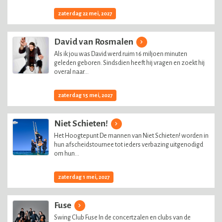
zaterdag 22 mei, 2027
David van Rosmalen
Als ik jou was David werd ruim 16 miljoen minuten
geleden geboren. Sindsdien heeft hij vragen en zoekt hij
overal naar...
zaterdag 15 mei, 2027
Niet Schieten!
Het Hoogtepunt De mannen van Niet Schieten! worden in
hun afscheidstournee tot ieders verbazing uitgenodigd
om hun...
zaterdag 1 mei, 2027
Fuse
Swing Club Fuse In de concertzalen en clubs van de