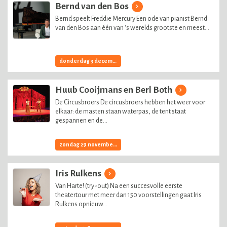
Bernd van den Bos
Bernd speelt Freddie Mercury Een ode van pianist Bernd
van den Bos aan één van ‘s werelds grootste en meest...
donderdag 3 december, 2026
Huub Cooijmans en Berl Both
De Circusbroers De circusbroers hebben het weer voor
elkaar: de masten staan waterpas, de tent staat
gespannen en de...
zondag 29 november, 2026
Iris Rulkens
Van Harte! (try-out) Na een succesvolle eerste
theatertour met meer dan 150 voorstellingen gaat Iris
Rulkens opnieuw...