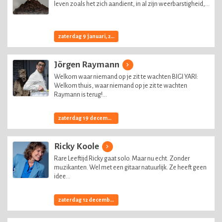
leven zoals het zich aandient, in al zijn weerbarstigheid,...
zaterdag 9 januari, 2027
Jörgen Raymann
Welkom waar niemand op je zit te wachten BIGI YARI:
Welkom thuis, waar niemand op je zit te wachten
Raymann is terug!...
zaterdag 19 december, 2026
Ricky Koole
Rare Leeftijd Ricky gaat solo. Maar nu echt. Zonder
muzikanten. Wel met een gitaar natuurlijk. Ze heeft geen
idee...
zaterdag 12 december, 2026