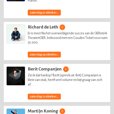
Franse...
zaterdag 31 oktober, 2026
Richard de Leth
Er is meer Na het overweldigende succes van de OERsterk
TheatertOER, bekroond met een Gouden Ticket voor ruim
25.000...
zaterdag 24 oktober, 2026
Berit Companjen
Zei ik dat hardop? Berit (spreek uit: Brit) Companjen is
klein van stuk, heeft veel volume en bijt graag van zich
af....
zaterdag 17 oktober, 2026
Martijn Koning