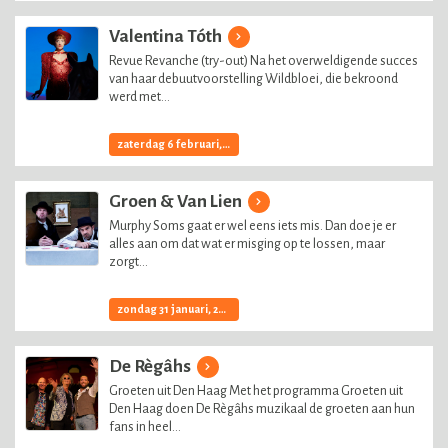
Valentina Tóth
Revue Revanche (try-out) Na het overweldigende succes
van haar debuutvoorstelling Wildbloei, die bekroond
werd met...
zaterdag 6 februari, 2027
Groen & Van Lien
Murphy Soms gaat er wel eens iets mis. Dan doe je er
alles aan om dat wat er misging op te lossen, maar
zorgt...
zondag 31 januari, 2027
De Règâhs
Groeten uit Den Haag Met het programma Groeten uit
Den Haag doen De Règâhs muzikaal de groeten aan hun
fans in heel...