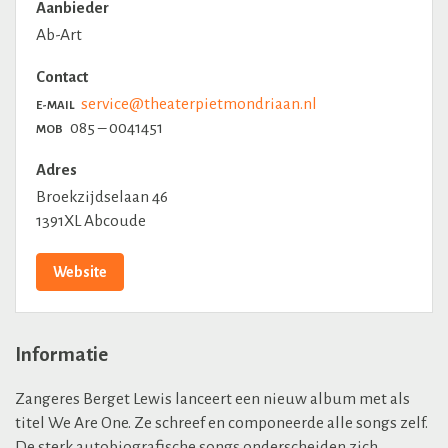
Aanbieder
Ab-Art
Contact
service@theaterpietmondriaan.nl
E-MAIL
085 – 0041451
MOB
Adres
Broekzijdselaan 46
1391XL Abcoude
Website
Informatie
Zangeres Berget Lewis lanceert een nieuw album met als
titel We Are One. Ze schreef en componeerde alle songs zelf.
De sterk autobiografische songs
onderscheiden zich,