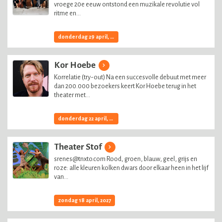
vroege 20e eeuw ontstond een muzikale revolutie vol
ritme en...
donderdag 29 april, 2027
Kor Hoebe
Korrelatie (try-out) Na een succesvolle debuut met meer
dan 200.000 bezoekers keert Kor Hoebe terug in het
theater met...
donderdag 22 april, 2027
Theater Stof
srenes@tnxto.com Rood, groen, blauw, geel, grijs en
roze: alle kleuren kolken dwars door elkaar heen in het lijf
van...
zondag 18 april, 2027