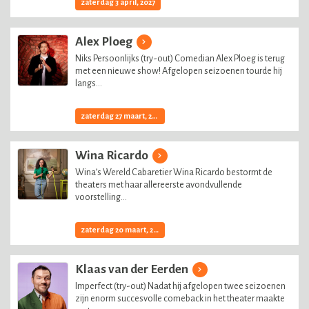
zaterdag 3 april, 2027
Alex Ploeg
Niks Persoonlijks (try-out) Comedian Alex Ploeg is terug
met een nieuwe show! Afgelopen seizoenen tourde hij
langs...
zaterdag 27 maart, 2027
Wina Ricardo
Wina’s Wereld Cabaretier Wina Ricardo bestormt de
theaters met haar allereerste avondvullende
voorstelling...
zaterdag 20 maart, 2027
Klaas van der Eerden
Imperfect (try-out) Nadat hij afgelopen twee seizoenen
zijn enorm succesvolle comeback in het theater maakte