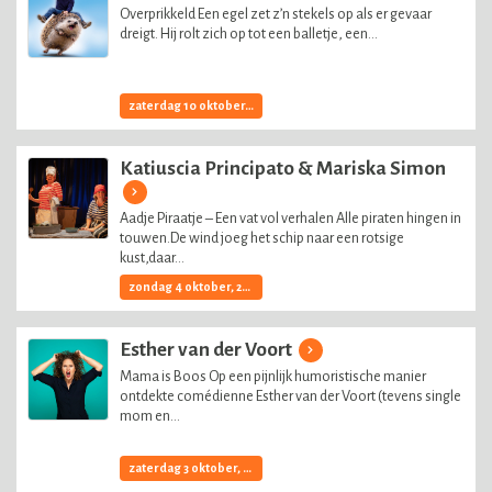
Overprikkeld Een egel zet z’n stekels op als er gevaar
dreigt. Hij rolt zich op tot een balletje, een...
zaterdag 10 oktober, 2026
Katiuscia Principato & Mariska Simon
Aadje Piraatje – Een vat vol verhalen Alle piraten hingen in
touwen.De wind joeg het schip naar een rotsige
kust,daar...
zondag 4 oktober, 2026
Esther van der Voort
Mama is Boos Op een pijnlijk humoristische manier
ontdekte comédienne Esther van der Voort (tevens single
mom en...
zaterdag 3 oktober, 2026