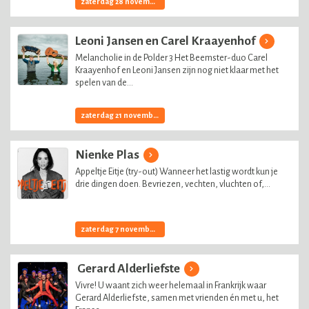
zaterdag 28 november, 2026
Leoni Jansen en Carel Kraayenhof
Melancholie in de Polder 3 Het Beemster-duo Carel
Kraayenhof en Leoni Jansen zijn nog niet klaar met het
spelen van de...
zaterdag 21 november, 2026
Nienke Plas
Appeltje Eitje (try-out) Wanneer het lastig wordt kun je
drie dingen doen. Bevriezen, vechten, vluchten of,...
zaterdag 7 november, 2026
Gerard Alderliefste
Vivre! U waant zich weer helemaal in Frankrijk waar
Gerard Alderliefste, samen met vrienden én met u, het