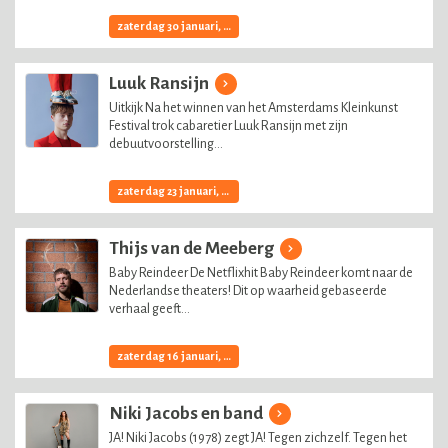
zaterdag 30 januari, 2027
Luuk Ransijn
Uitkijk Na het winnen van het Amsterdams Kleinkunst
Festival trok cabaretier Luuk Ransijn met zijn
debuutvoorstelling...
zaterdag 23 januari, 2027
Thijs van de Meeberg
Baby Reindeer De Netflixhit Baby Reindeer komt naar de
Nederlandse theaters! Dit op waarheid gebaseerde
verhaal geeft...
zaterdag 16 januari, 2027
Niki Jacobs en band
JA! Niki Jacobs (1978) zegt JA! Tegen zichzelf. Tegen het