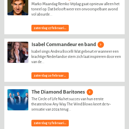
Marko Maandag Remko Vrijdag gaat opnieuw alleen het
toneel op. Dat belooft weer een onvoorspelbare avond
vol absurde...
zaterdag 27 februari, 2027
Isabel Commandeur en band
Isabel sings Andrea Bocelli Wat gebeurt er wanneer een
krachtige Nederlandse stem zich laat inspireren door een
van de...
zaterdag 20 februari, 2027
The Diamond Baritones
The Circle of Life Na het succes van hun eerste
theatershow Any Way The Wind Blows keert de tv-
sensatie van 2024 terug...
zaterdag 13 februari, 2027