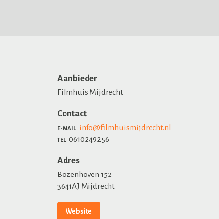
Aanbieder
Filmhuis Mijdrecht
Contact
info@filmhuismijdrecht.nl
E-MAIL
0610249256
TEL
Adres
Bozenhoven 152
3641AJ Mijdrecht
Website