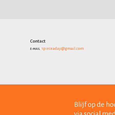
Contact
1pieceaday@gmail.com
E-MAIL
Blijf op de h
via social me