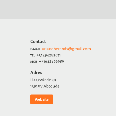
Contact
ariane.berends@gmail.com
E-MAIL
+31294283671
TEL
+31642896989
MOB
Adres
Haagwinde 48
1391XV Abcoude
Website