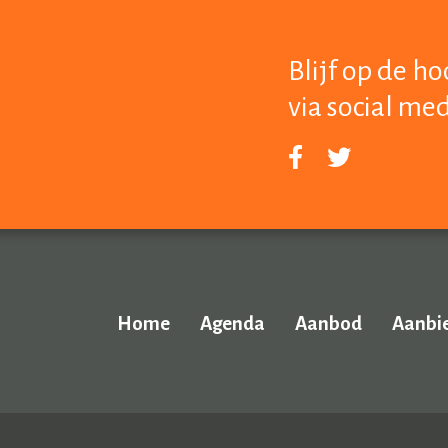
Blijf op de h
via social me
Home
Agenda
Aanbod
Aanbi